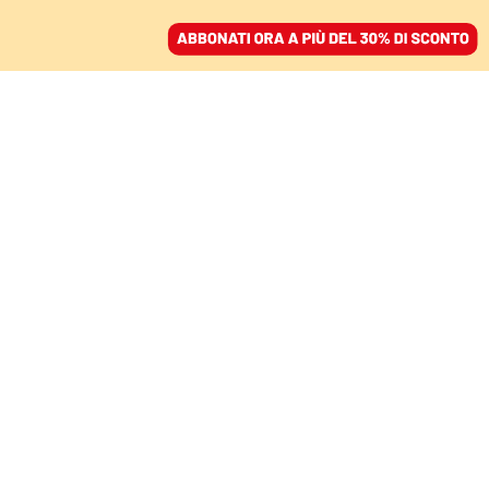
ACCEDI
SFOGLIA IL GIORNALE
/
ABBONATI
MONDO
L’europarlamento
chiede all’Egitto di
liberare Zaki e
cooperare per Regeni
VANESSA RICCIARDI E GIUNIO
PANARELLI