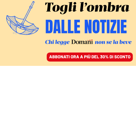
ACCEDI
SFOGLIA IL GIORNALE
/
ABBONATI
MONDO
Luigi Mangione si
dichiara “non