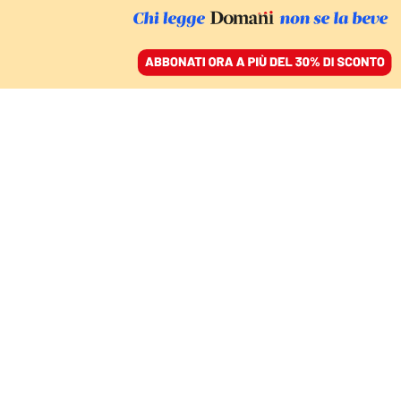
ACCEDI
SFOGLIA IL GIORNALE
/
ABBONATI
LA CONFERENZA A ROMA
Meloni chiama, von der
Leyen risponde. Ecco il
vertice Italia-Africa (con
vista europee)