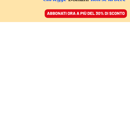
ACCEDI
SFOGLIA IL GIORNALE
/
ABBONATI
IL TENTATIVO DI RICONQUISTARE LA LEADERSHIP TECNOLOGICA
Microchip, gli Stati Uniti
fanno piovere miliardi
su aziende e ricerca
MICHELANGELO COCCO
29 luglio 2022 • 17:15