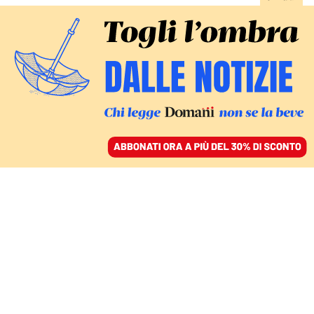
ACCEDI
SFOGLIA IL GIORNALE
/
ABBONATI
IN PROTESTA CONTRO LE REGOLE SUI LIMITI D’ETÀ
PornHub oscurato in