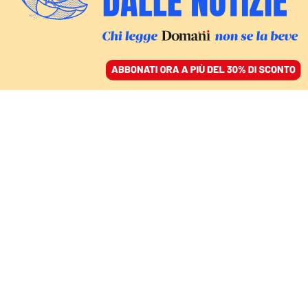
ACCEDI
SFOGLIA IL GIORNALE
/
ABBONATI
NEMICI CARISSIMI
I finti abbracci di
Salvini e Meloni mentre
litigano
sull’immigrazione