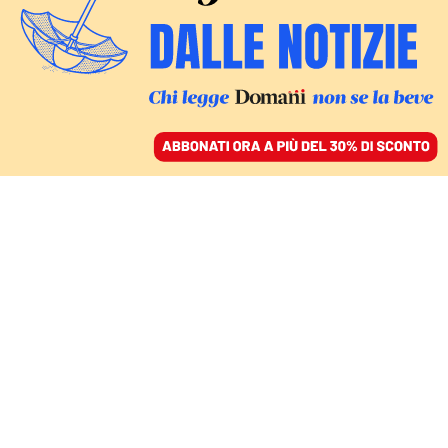
ACCEDI
SFOGLIA IL GIORNALE
/
ABBONATI
DOPO LA VUELTA E L’EUROVISION
La Spagna è l’epicentro
delle proteste sportive
contro Israele: ora il