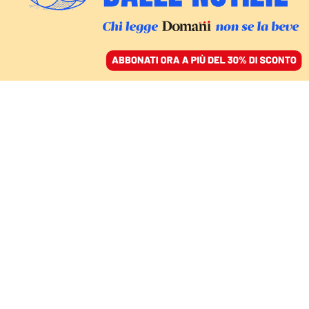
ACCEDI
SFOGLIA IL GIORNALE
/
ABBONATI
Hassan Rohani
MONDO
Per Biden esulta anche l’Iran: «L’era
di Donald Trump è finalmente finita»