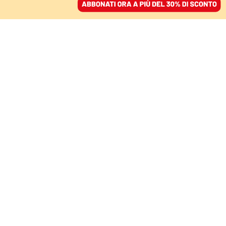
ACCEDI
SFOGLIA IL GIORNALE
/
ABBONATI
Osce
DOMANI
«Il ddl sicurezza mina lo stato di
rischio». La lezione dell’Osce al
governo Meloni
LORENZO STASI
L’Organizzazione per la sicurezza e la cooperazione in Europa,