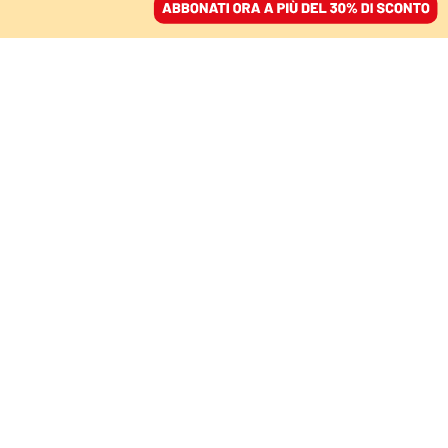
ACCEDI
SFOGLIA IL GIORNALE
/
ABBONATI
Chiara Gribaudo
ITALIA
Primo maggio di propaganda e di
governo, altro video-spot di Meloni
ma senza decreto
STEFANO IANNACCONE
Dal Consiglio dei ministri nessun provvedimento ad hoc per la