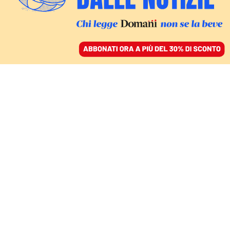
ACCEDI
SFOGLIA IL GIORNALE
/
ABBONATI
RESISTENZA FINALE NELL’ACCIAIERIA
Le ultime ore dei
difensori di Mariupol
DAVIDE MARIA DE LUCA
20 aprile 2022 • 20:38