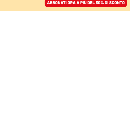
ACCEDI
SFOGLIA IL GIORNALE
/
ABBONATI
AMBIENTE
L’Italia a braccetto degli
Emirati. Il ruolo di Eni
alla Cop di Dubai
FERDINANDO COTUGNO
09 dicembre 2023 • 19:38
Aggiornato, 28 dicembre 2023 • 19:00