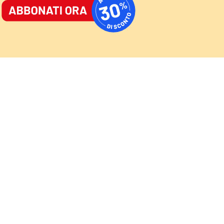
ORNALE
/
ACCEDI
ABBONATI
AST
/
NEWSLETTER
Cultura
Sport
Video
Speciali