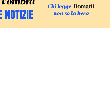
SFOGLIA IL GI
SOSTIENI LE INCHIESTE
/
PODC
Europa
Mondo
Fatti
Ambiente
Economia
Giustizia
Somajni