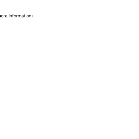
more information)
.