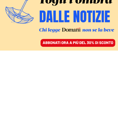
ACCEDI
SFOGLIA IL GIORNALE
/
ABBONATI
Gianni
Moscato