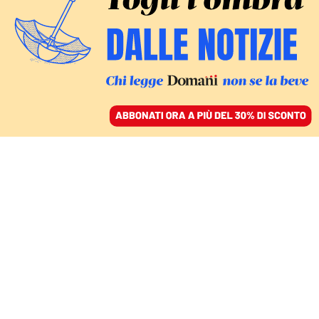
ACCEDI
SFOGLIA IL GIORNALE
/
ABBONATI
Giovanni
Agostini