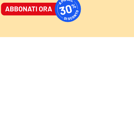
ORNALE
/
ACCEDI
ABBONATI
AST
/
NEWSLETTER
Cultura
Sport
Video
Speciali