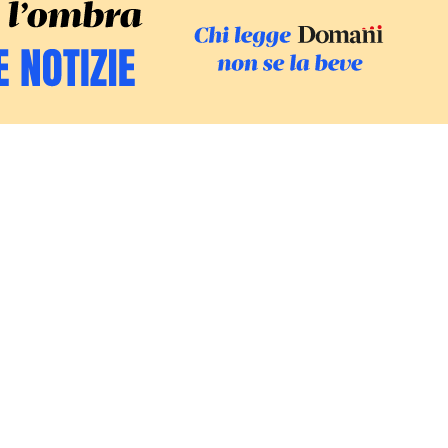
SFOGLIA IL GI
SOSTIENI LE INCHIESTE
/
PODC
Europa
Mondo
Fatti
Ambiente
Economia
Giustizia