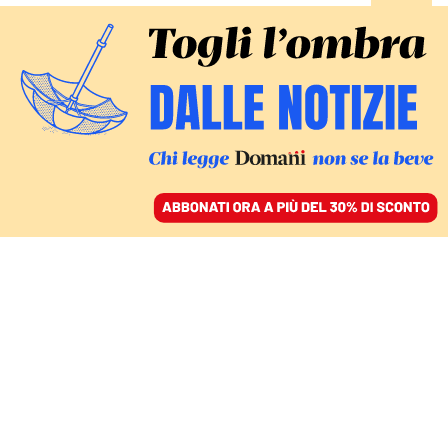
ACCEDI
SFOGLIA IL GIORNALE
/
ABBONATI
Mirco