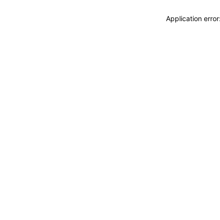
Application erro