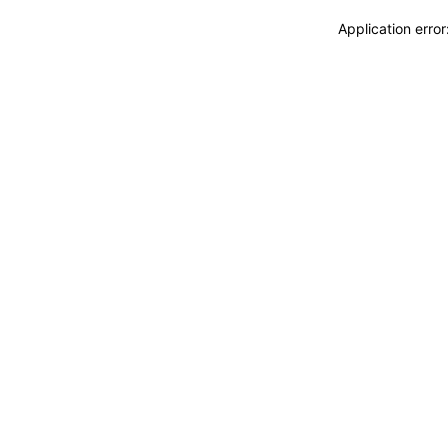
Application erro