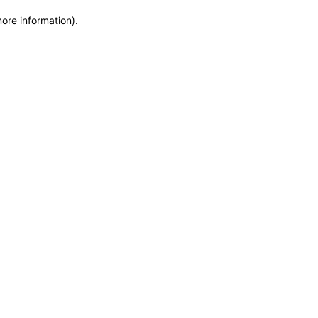
more information)
.