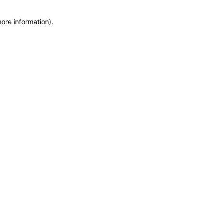
more information)
.