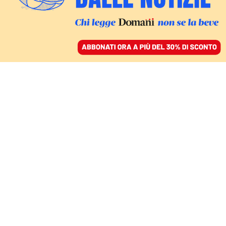
ACCEDI
SFOGLIA IL GIORNALE
/
ABBONATI
GIOCARE CON IL DOLORE
L’antidolorifico è
diventato il vero top
player dello sport
internazionale