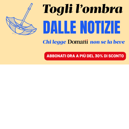
ACCEDI
SFOGLIA IL GIORNALE
/
ABBONATI
DA UN’IDEA DI ATTILIO BOLZONI
I Casamonica, la tribù