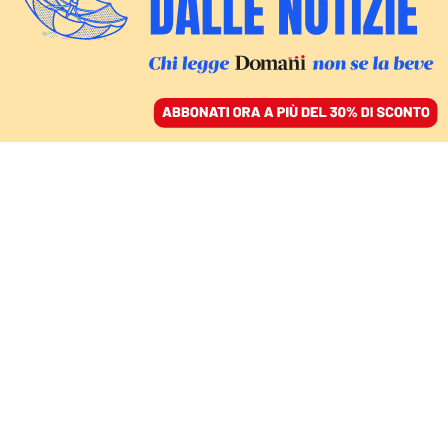
ACCEDI
SFOGLIA IL GIORNALE
/
ABBONATI
FINZIONI
Dimmi chi sei e ti dirò
chi sono
MARIACHIARA RAFAIANI
31 marzo 2025 • 13:47