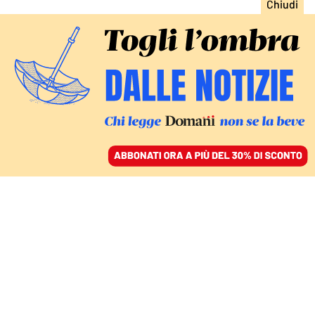
ACCEDI
SFOGLIA IL GIORNALE
/
ABBONATI
FATTI
Oggi arriva il giudizio di