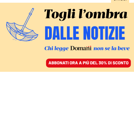
ACCEDI
SFOGLIA IL GIORNALE
/
ABBONATI
INCHIESTA
Per le braccianti