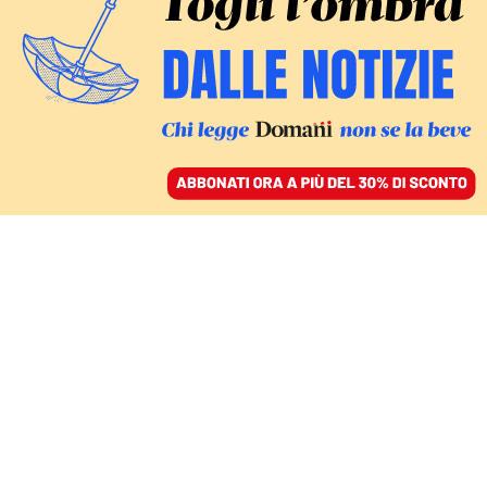
ACCEDI
SFOGLIA IL GIORNALE
/
ABBONATI
FATTI
Le bare di Bergamo:
storia della foto che ha