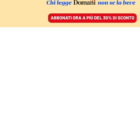
ACCEDI
SFOGLIA IL GIORNALE
/
ABBONATI
LO STALLO DELLE INDAGINI
Le verità che mancano
sulla
morte dell’ambasciatore
Attanasio
LUCA ATTANASIO