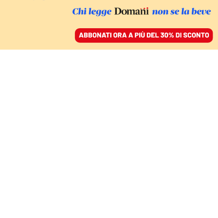
ACCEDI
SFOGLIA IL GIORNALE
/
ABBONATI
IL REPORTAGE - 2
Marche, guerra
all’aborto e regali ai
privati. La sanità tradita
dal modello Acquaroli