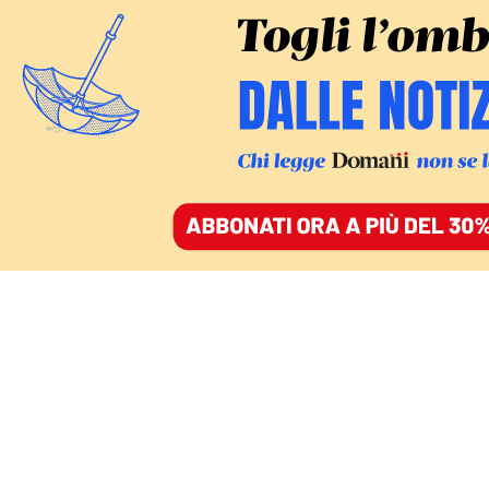
«Burattinaio di un teatro dove, muovendo le fila
di parenti e conoscenti, metteva in scena nuove
trame delittuose così da accumulare un
patrimonio stimato dalle autorità in 50 milioni di
euro», scrivono Maria Antonietta Ciriaco, Anna
Maria Fattori, Luca Della Casa, i giudici del
tribunale di Roma.
Su proposta del questore di Latina,
Michele Spina, e della procura
capitolina il tribunale di Roma ha
sequestro beni per 50 milioni di euro
a Luciano Iannotta. Iannotta è stato
un imprenditore importante in provincia di Latina,
già assessore nel comune di Sonnino, poi titolare di
una locale squadra di calcio, il Terracina e, da