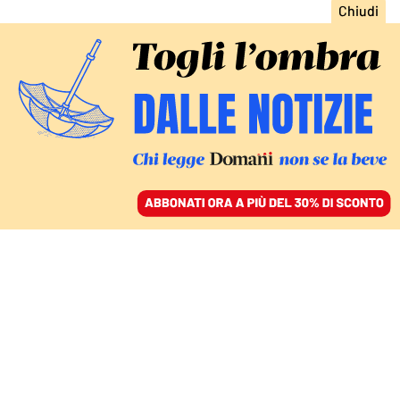
ACCEDI
SFOGLIA IL GIORNALE
/
ABBONATI
FATTI
Meloni lancia il