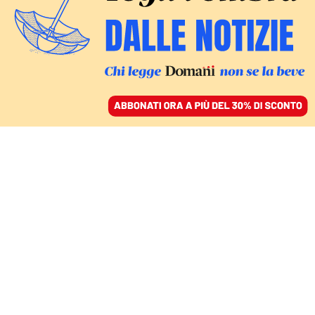
ACCEDI
SFOGLIA IL GIORNALE
/
ABBONATI
FATTI
Roma, gli attivisti di
Ultima generazione si
calano dal cavalcavia e