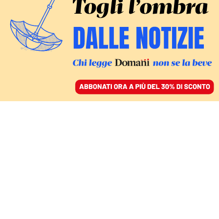
ACCEDI
SFOGLIA IL GIORNALE
/
ABBONATI
CORRUZIONE E TURBATIVA D’ASTA
Sabaudia, è stata
arrestata la sindaca e