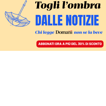
ACCEDI
SFOGLIA IL GIORNALE
/
ABBONATI
GIUSTIZIA
Il Csm ha nominato
Pasquale D’Ascola