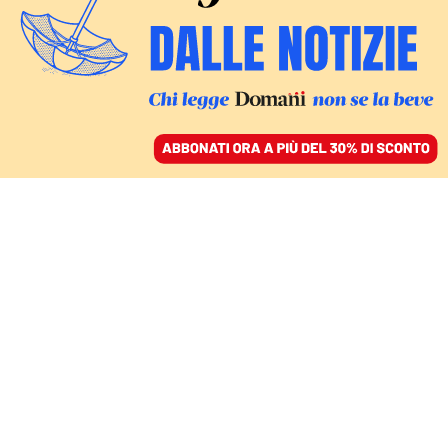
ACCEDI
SFOGLIA IL GIORNALE
/
ABBONATI
APPALTI PUBBLICI
Anac e Antitrust devono
imparare a lavorare
insieme