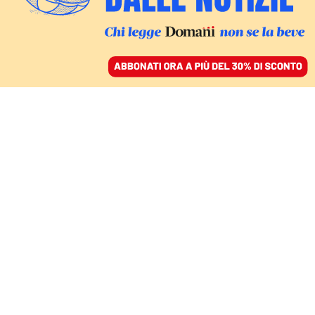
ACCEDI
SFOGLIA IL GIORNALE
/
ABBONATI
COMMENTI
La legge anti stampa è un
pasticcio giuridico inutile
e inapplicabile