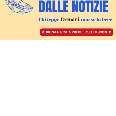
ACCEDI
SFOGLIA IL GIORNALE
/
ABBONATI
ITALIA
Maxi-multe e leggi
bavaglio, così il governo
silenzia la stampa