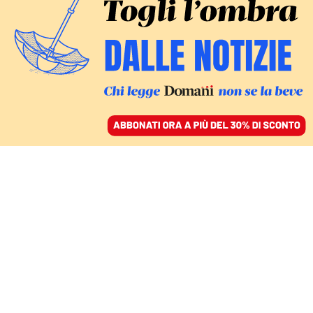
ACCEDI
SFOGLIA IL GIORNALE
/
ABBONATI
DUE MORTI ALL’HUMANITAS
Non l’azoto, ma il
risparmio sulla sicurezza