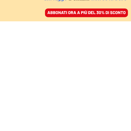
ACCEDI
SFOGLIA IL GIORNALE
/
ABBONATI
DA CHI HA TANTO A CHI HA POCO
La riforma del catasto va
fatta perché è di sinistra
EMANUELE FELICE
economista
12 ottobre 2021 • 20:46