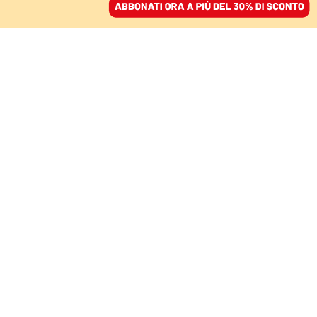
ACCEDI
SFOGLIA IL GIORNALE
/
ABBONATI
LE PAROLE DI PUTIN
Russia, Ucraina e Nato: il
gioco pericoloso che
porta avanti le lancette
dell’orologio atomico
GIGI RIVA