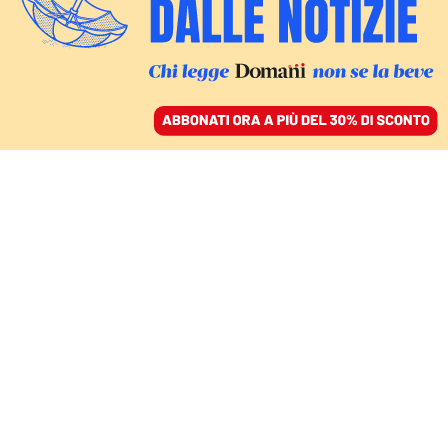
ACCEDI
SFOGLIA IL GIORNALE
/
ABBONATI
LAVORO
Smart working, l’accordo
tra governo e parti sociali
è una buona notizia