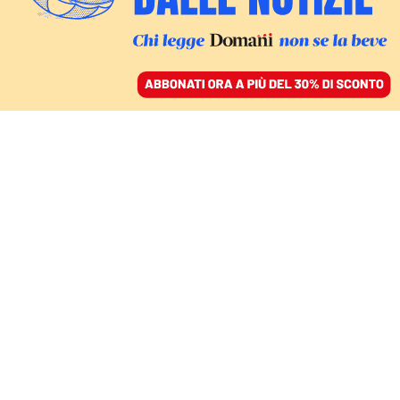
ACCEDI
SFOGLIA IL GIORNALE
/
ABBONATI
IL COMMENTO
Dissenso e consenso: ciò
che si nomina si vede
meglio