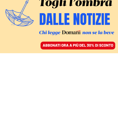
ACCEDI
SFOGLIA IL GIORNALE
/
ABBONATI
L’ADDIO ALLO STILISTA (1934 – 2025)
Alla camera ardente di
Armani si piange il