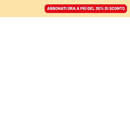
ACCEDI
SFOGLIA IL GIORNALE
/
ABBONATI
CULTURA
Amadeus, non andare
via: con l’addio alla Rai
a rimetterci è il servizio
pubblico
ALICE VALERIA OLIVERI
16 aprile 2024 • 12:26