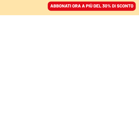
ACCEDI
SFOGLIA IL GIORNALE
/
ABBONATI
LA RECENSIONE
Deportati ma non
dimenticati: “E poi
torno anch’io”, storia di
lavoro e repressione
MONICA ZORNETTA
05 luglio 2026 • 17:15