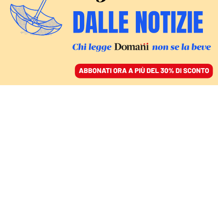
ACCEDI
SFOGLIA IL GIORNALE
/
ABBONATI
CULTURA
L’arte dei Macchiaioli,
un ponte tra l’Italia e
l’Europa