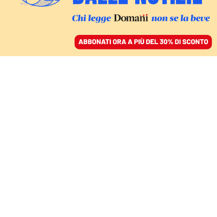
ACCEDI
SFOGLIA IL GIORNALE
/
ABBONATI
LA MENZOGNA DI ESSERE
Le maschere e gli
impostori. Quando un io
è pure un altro
TAMARA BARIS