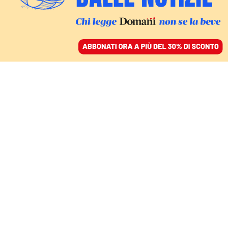
ACCEDI
SFOGLIA IL GIORNALE
/
ABBONATI
RIFIUTI CHE DIVENTANO TESORI
Londra, i frammenti di
storia riportati a galla
dalle correnti del Tamigi
VIOLA DI GRADO