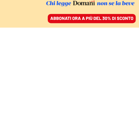
ACCEDI
SFOGLIA IL GIORNALE
/
ABBONATI
FINZIONI
Fossa comune: come
uccidere un topo
MICHELA MURGIA
22 maggio 2023 • 18:32
Aggiornato, 07 ottobre 2024 • 16:30