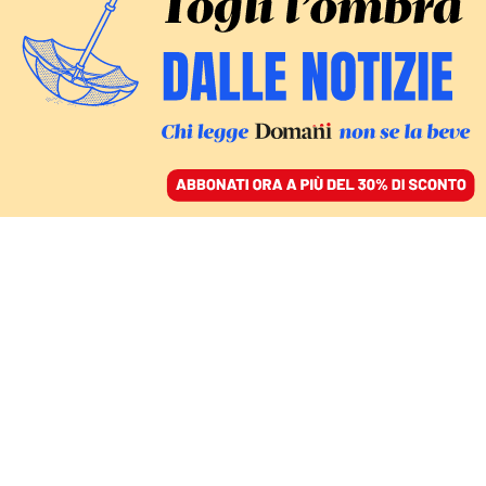
ACCEDI
SFOGLIA IL GIORNALE
/
ABBONATI
CULTURA
Perché i Tupperware
sono stati una